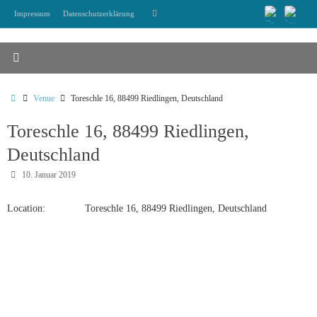
Zum
Suchen
Impressum
Datenschutzerklärung
Suchen
Inhalt
nach:
springen
Start
Venue
Toreschle 16, 88499 Riedlingen, Deutschland
Toreschle 16, 88499 Riedlingen,
Deutschland
10. Januar 2019
Location:
Toreschle 16, 88499 Riedlingen, Deutschland