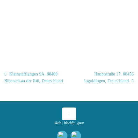
Kleinstafflangen 9A, 88400
Hauptstraße 17, 88456
Biberach an der Riß, Deutschland
Ingoldingen, Deutschland
klein | blechig | guat