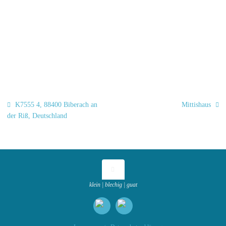
K7555 4, 88400 Biberach an
Mittishaus
der Riß, Deutschland
klein | blechig | guat