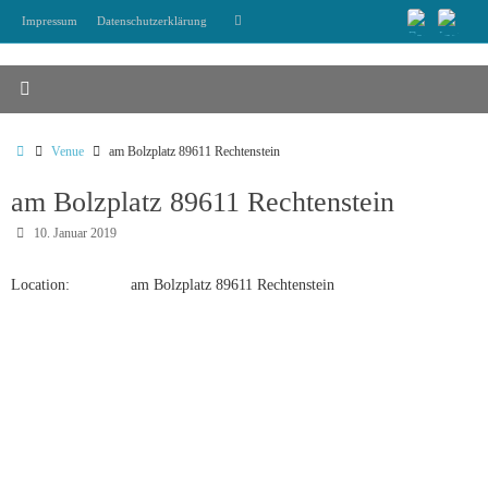
Zum
Suchen
Impressum
Datenschutzerklärung
Suchen
Inhalt
nach:
springen
Start
Venue
am Bolzplatz 89611 Rechtenstein
am Bolzplatz 89611 Rechtenstein
10. Januar 2019
Location:
am Bolzplatz 89611 Rechtenstein