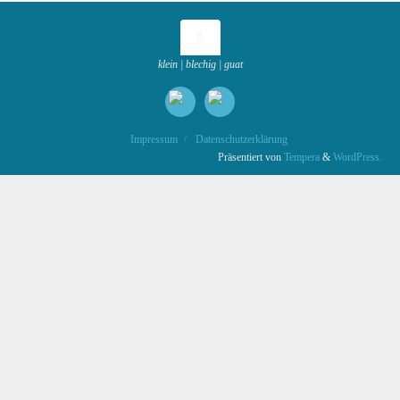
klein | blechig | guat
Impressum
Datenschutzerklärung
Präsentiert von
Tempera
&
WordPress.