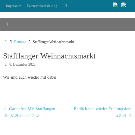
Zum
Suchen
Impressum
Datenschutzerklärung
Suchen
Inhalt
nach:
springen
Start
Beiträge
Stafflanger Weihnachtsmarkt
Stafflanger Weihnachtsmarkt
8. Dezember 2022
Wir sind auch wieder mit dabei!
Gartenfest MV Stafflangen
Endlich mal wieder Frühlingsfest
10.07.2022 ab 17 Uhr
in Zell