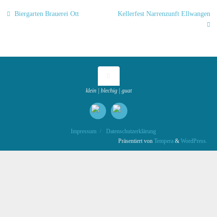
Biergarten Brauerei Ott
Kellerfest Narrenzunft Ellwangen
klein | blechig | guat
Impressum
Datenschutzerklärung
Präsentiert von
Tempera
&
WordPress.