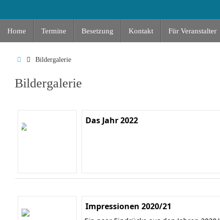
Zum
Inhalt
Zum
springen
Home
Termine
Besetzung
Kontakt
Für Veranstalter
Inhalt
springen
Start
Bildergalerie
Bildergalerie
Das Jahr 2022
Impressionen 2020/21